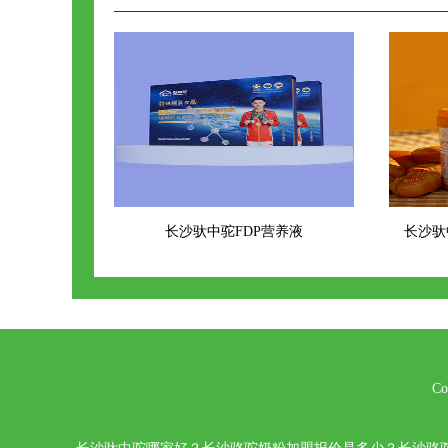
长沙驮中驼FDP营养液
长沙驮
Co