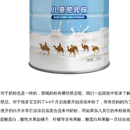
，对于奶粉也是一样的，那喝奶粉有哪些禁忌呢。我们一起跟驮中驼来了
禁忌。对于很多宝宝到了4-6个月后就要开始添加米粉了，而有些妈妈为
用煮开的白开水等它凉凉后温度合适来冲奶粉，而如果加入其它的米粉就
%是酪蛋白，酸性水果如橘子、柠檬等含有果酸，酪蛋白和果酸一旦结合