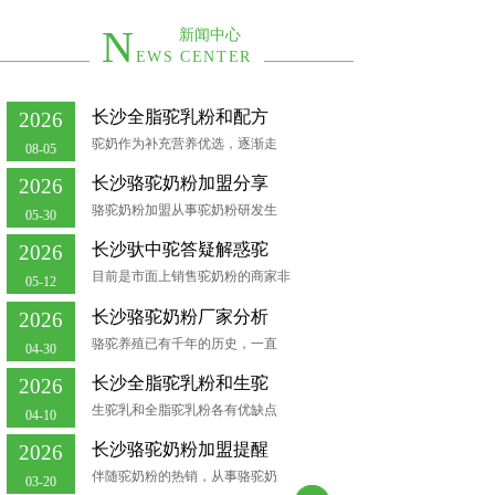
N
新闻中心
EWS CENTER
长沙全脂驼乳粉和配方
2026
驼奶作为补充营养优选，逐渐走
08-05
长沙骆驼奶粉加盟分享
2026
骆驼奶粉加盟从事驼奶粉研发生
05-30
长沙驮中驼答疑解惑驼
2026
目前是市面上销售驼奶粉的商家非
05-12
长沙骆驼奶粉厂家分析
2026
骆驼养殖已有千年的历史，一直
04-30
长沙全脂驼乳粉和生驼
2026
生驼乳和全脂驼乳粉各有优缺点
04-10
长沙骆驼奶粉加盟提醒
2026
伴随驼奶粉的热销，从事骆驼奶
03-20