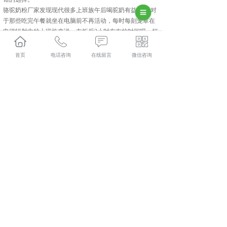
骆驼奶粉厂家发现现代很多上班族午后喝驼奶有益健康 对
于那些吃完午餐就坐在电脑前不再活动，每时每刻笼罩在
电磁辐射中的上班族来说，在饭后2小时左右的时间喝一杯
驼奶，对健康非常有益。还可以缓解紧张的心情以及工作
压力。
首页
电话咨询
在线留言
微信咨询
长沙驮中驼哪家好？长沙骆驼奶粉加盟报价是多少？长沙
骆驼奶粉厂家质量怎么样？新疆驮中驼生物科技有限公司
专业承接长沙驮中驼,长沙骆驼奶粉加盟,长沙骆驼奶粉厂
家,长沙骆驼奶粉批发,,电话:400-118-8195
相关标签：
骆驼奶粉厂家
,
骆驼奶粉加盟
,
骆驼奶粉批发
,
驮
中驼
,
上一条：
长沙驮中驼介绍和奶粉的禁忌
下一条：
长沙全脂驼乳粉的特点
365系统