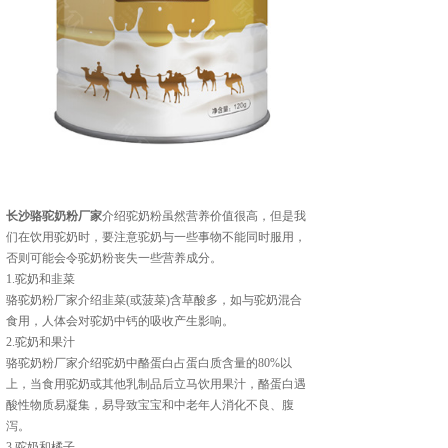
长沙骆驼奶粉厂家
介绍驼奶粉虽然营养价值很高，但是我
们在饮用驼奶时，要注意驼奶与一些事物不能同时服用，
否则可能会令驼奶粉丧失一些营养成分。
1.驼奶和韭菜
骆驼奶粉厂家介绍韭菜(或菠菜)含草酸多，如与驼奶混合
食用，人体会对驼奶中钙的吸收产生影响。
2.驼奶和果汁
骆驼奶粉厂家介绍驼奶中酪蛋白占蛋白质含量的80%以
上，当食用驼奶或其他乳制品后立马饮用果汁，酪蛋白遇
酸性物质易凝集，易导致宝宝和中老年人消化不良、腹
泻。
3.驼奶和橘子