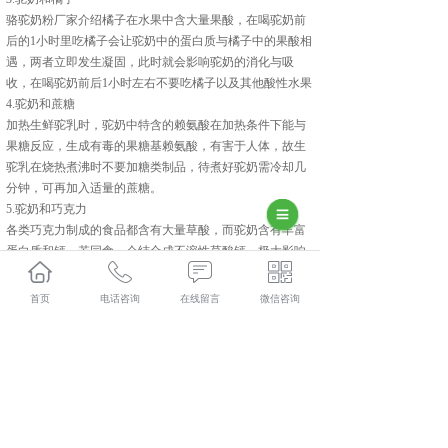
骆驼奶粉厂家介绍橘子在水果中含大量果酸，在喝驼奶前
后的1小时里吃橘子会让驼奶中的蛋白质与橘子中的果酸相
遇，两者立即发生凝固，此时就会影响驼奶的消化与吸
收，在喝驼奶前后1小时左右不要吃橘子以及其他酸性水果
4.驼奶和蔗糖
加热生鲜驼乳时，驼奶中特含的赖氨酸在加热条件下能与
果糖反应，生成有毒的果糖基赖氨酸，有害于人体，故生
驼乳在烧热煮沸时不要加糖类制品，待煮好驼奶需冷却几
分钟，可再加入适量的蔗糖。
5.驼奶和巧克力
各类巧克力制成的食品都含有大量草酸，而驼奶含有丰富
蛋白质和钙，若同食，会结合成不溶性草酸钙，极大影响
钙的吸收，渐渐出现头发干枯、腹泻、生长缓慢等现象。
热衷甜食的人群需注意，不要将两者同食。
首页
电话咨询
在线留言
微信咨询
6.驼奶和药品
当您的身体出现不适，尤其在用药期间千万不要马虎，不
可用驼奶代替白开水服药，因为驼奶容易在药物的表面形
成一个覆盖膜，使奶中的钙、镁等矿物质与药物发生化学
反应，形成非水溶性物质，从而影响药效的释放及吸收。
因此，在服药前后1小时不要摄入驼奶。