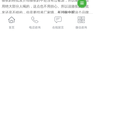
骆驼奶粉批发介绍骆驼奶中还没有过敏源，所以基本上适
用绝大部分人喝的，这点也不用担心。所以说骆驼奶粉批
发还是不错的，但是要找准厂家哦。
长沙驮中驼
这个品牌
就不错，有兴趣的了解一下。
首页
电话咨询
在线留言
微信咨询
长沙驮中驼哪家好？长沙骆驼奶粉加盟报价是多少？长沙
骆驼奶粉厂家质量怎么样？新疆驮中驼生物科技有限公司
专业承接长沙驮中驼,长沙骆驼奶粉加盟,长沙骆驼奶粉厂
家,长沙骆驼奶粉批发,,电话:400-118-8195
相关标签：
骆驼奶粉批发
,
驮中驼
,
骆驼奶粉厂家
,
骆驼奶粉
加盟
,
上一条：
长沙骆驼奶粉加盟的项目怎么样
下一条：
长沙驮中驼介绍全职驼乳粉
365系统