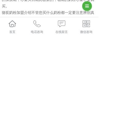
买。
骆驼奶粉加盟介绍不管您买什么奶粉都一定要注意辨别真
假，就拿骆驼奶粉来说吧，
长沙骆驼奶粉厂家
介绍一般真
的骆驼奶粉的颜色是乳白色，稍微带点黄色，如果您购买
的奶粉比较白的话，而且比较亮的话，就要注意了。另外
首页
电话咨询
在线留言
微信咨询
问问奶粉的味道有没有异常。
长沙驮中驼哪家好？长沙骆驼奶粉加盟报价是多少？长沙
骆驼奶粉厂家质量怎么样？新疆驮中驼生物科技有限公司
专业承接长沙驮中驼,长沙骆驼奶粉加盟,长沙骆驼奶粉厂
家,长沙骆驼奶粉批发,,电话:400-118-8195
相关标签：
骆驼奶粉加盟
,
驮中驼
,
骆驼奶粉厂家
,
上一条：
选购长沙全脂驼乳粉应注意什么
下一条：
长沙骆驼奶粉批发介绍怎么选奶粉
365系统