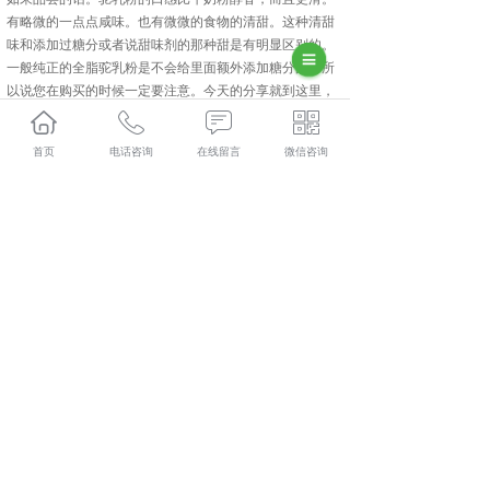
有略微的一点点咸味。也有微微的食物的清甜。这种清甜
味和添加过糖分或者说甜味剂的那种甜是有明显区别的。
一般纯正的全脂驼乳粉是不会给里面额外添加糖分的。所
以说您在购买的时候一定要注意。今天的分享就到这里，
更多关于骆驼奶粉厂家以及
长沙骆驼奶粉加盟
的资讯请关
注
长沙驮中驼
。
首页
电话咨询
在线留言
微信咨询
长沙驮中驼哪家好？长沙骆驼奶粉加盟报价是多少？长沙
骆驼奶粉厂家质量怎么样？新疆驮中驼生物科技有限公司
专业承接长沙驮中驼,长沙骆驼奶粉加盟,长沙骆驼奶粉厂
家,长沙骆驼奶粉批发,,电话:400-118-8195
相关标签：
骆驼奶粉厂家
,
驮中驼
,
骆驼奶粉加盟
,
骆驼奶粉
批发
,
上一条：
长沙驮中驼谈奶粉结块是否还能喝
下一条：
长沙全脂驼乳粉选购应注意哪些