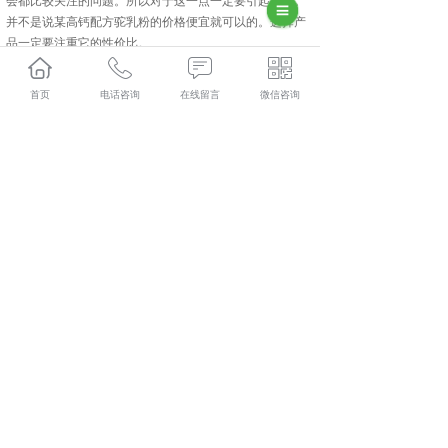
会都比较关注的问题。所以对于这一点一定要引起重视。
并不是说某高钙配方驼乳粉的价格便宜就可以的。选择产
品一定要注重它的性价比。
高钙配方驼乳粉的选择如果您没有头绪的话，小编推荐可
以了解一下
长沙驮中驼
这个品牌。口碑非常不错。
首页
电话咨询
在线留言
微信咨询
长沙驮中驼哪家好？长沙骆驼奶粉加盟报价是多少？长沙
骆驼奶粉厂家质量怎么样？新疆驮中驼生物科技有限公司
专业承接长沙驮中驼,长沙骆驼奶粉加盟,长沙骆驼奶粉厂
家,长沙骆驼奶粉批发,,电话:400-118-8195
相关标签：
高钙配方驼乳粉
,
骆驼奶粉加盟
,
骆驼奶粉厂家
,
驮中驼
,
上一条：
骆驼奶粉厂家介绍长沙驮中驼
下一条：
长沙骆驼奶粉加盟介绍奶粉的食用方法
365系统