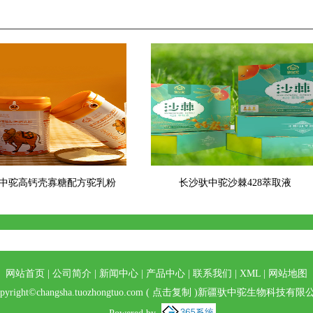
中驼高钙壳寡糖配方驼乳粉
长沙驮中驼沙棘428萃取液
网站首页
|
公司简介
|
新闻中心
|
产品中心
|
联系我们
|
XML
|
网站地图
pyright©
changsha.tuozhongtuo.com
(
点击复制
)新疆驮中驼生物科技有限