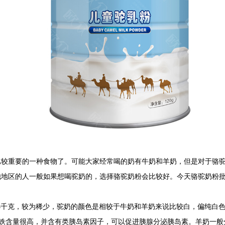
比较重要的一种食物了。可能大家经常喝的奶有牛奶和羊奶，但是对于骆
他地区的人一般如果想喝驼奶的，选择骆驼奶粉会比较好。今天骆驼奶粉
3.5千克，较为稀少，驼奶的颜色是相较于牛奶和羊奶来说比较白，偏纯
中铁含量很高，并含有类胰岛素因子，可以促进胰腺分泌胰岛素。羊奶一般