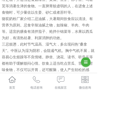
苋等消暑生津的食物。一直脾胃较虚弱的人，在进食上述
食物时，可少量佐以生姜、砂仁或者苏叶等。
骆驼奶粉厂家介绍二忌油腻，大暑期间饮食应以清淡、有
营养为原则。忌食辛辣油腻之物，如辣椒、羊肉、牛肉
等。适宜的膳食有清拌茄子、炝拌什锦菜等，水果以西瓜
为好，有清热祛暑、利尿消肿的功效。
三忌烦懣，此时节气温高、湿气大，多出现闷热“桑拿
天”。中医认为湿为阴邪，会阻遏气机。胸中气机不展，就
容易心生烦躁等不良情绪。静坐、浇花、读书、听音乐等
都有助于缓解烦闷心情。饮食上适当吃点苦瓜、苦菜等苦
味食物，不仅可以开胃，还可醒脑，使人产生轻松的感
觉，从而起到祛湿除烦的作用。
骆驼奶粉厂家介绍大暑也可以适当的喝一些骆驼奶粉，不
首页
电话咨询
在线留言
微信咨询
仅可以补充营养，而且经常喝骆驼奶粉对身体还是有好处
的。驼奶属于温性，夏天饮用也不会上火，所以大家不用
担心。
长沙驮中驼哪家好？长沙骆驼奶粉加盟报价是多少？长沙
骆驼奶粉厂家质量怎么样？新疆驮中驼生物科技有限公司
专业承接长沙驮中驼,长沙骆驼奶粉加盟,长沙骆驼奶粉厂