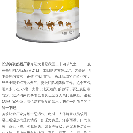
长沙骆驼奶粉厂家
介绍大暑是我国二十四节气之一，一般
在每年的7月23或者24日，太阳到达黄经120°。大暑是一年
中最热的节气，正值“中伏”前后，长江流域的许多地方，
经常出现40℃高温天气。要做好防暑降温工作。这个节气
雨水多，在“小暑、大暑，淹死老鼠”的谚语，要注意防汛
防涝。近来河南的暴雨也着实让全国人民比较揪心。骆驼
奶粉厂家介绍大暑也是有很多的禁忌，我们一起简单的了
解一下吧。
骆驼奶粉厂家介绍一忌湿气，此时，人体脾胃机能较弱，
易出现湿热内蕴的情况，如乏力身重、汗多而黏、口气臭
浊、食欲下降、腹胀便溏、尿黄等症状。建议避免进食生
冷之物，并适当进食如绿豆、黄瓜、豆芽、赤小豆、马齿