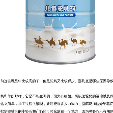
目前这些乳品中比较高的了，但是驼奶又比较稀少。那到底是哪些原因导
奶和羊奶那样，它是不能生喝的，因为有细菌。所以骆驼奶的运输以及保
没这么简单，加工过程很繁琐，要耗费很多人力物力。骆驼奶加盟介绍骆
要把需要哺乳的小骆驼和产奶的母骆驼放在一个地方，因为母骆驼只有闻