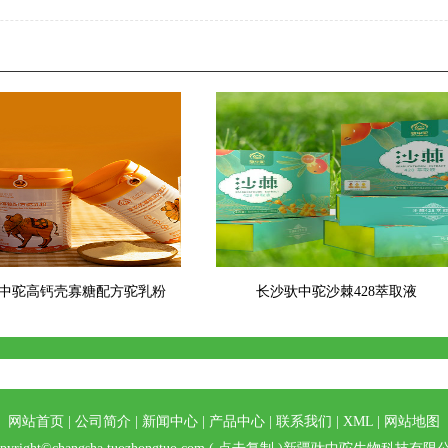
中驼高钙壳寡糖配方驼乳粉
长沙驮中驼沙棘428萃取液
网站首页
|
公司简介
|
新闻中心
|
产品中心
|
联系我们
|
XML
|
网站地图