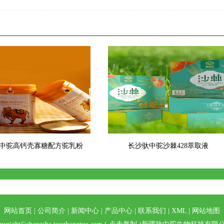
中驼高钙壳寡糖配方驼乳粉
长沙驮中驼沙棘428萃取液
网站首页
|
公司简介
|
新闻中心
|
产品中心
|
联系我们
|
XML
|
网站地图