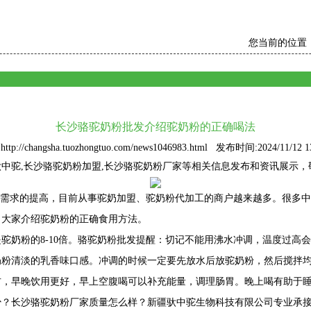
您当前的位置
长沙骆驼奶粉批发介绍驼奶粉的正确喝法
tp://changsha.tuozhongtuo.com/news1046983.html 发布时间:2024/11/12 13
驮中驼
,长沙骆驼奶粉加盟,长沙骆驼奶粉厂家等相关信息发布和资讯展示，
需求的提高，目前从事驼奶加盟、驼奶粉代加工的商户越来越多。很多中
向大家介绍驼奶粉的正确食用方法。
是驼奶粉的8-10倍。骆驼奶粉批发提醒：切记不能用沸水冲调，温度过
奶粉清淡的乳香味口感。冲调的时候一定要先放水后放驼奶粉，然后搅拌
左右，早晚饮用更好，早上空腹喝可以补充能量，调理肠胃。晚上喝有助于
？长沙骆驼奶粉厂家质量怎么样？新疆驮中驼生物科技有限公司专业承接长